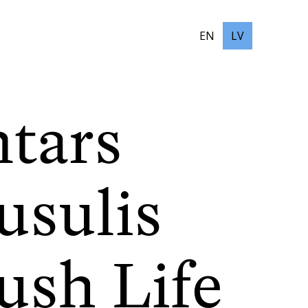
EN
LV
ntars
usulis
ush Life