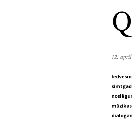
Q
12. aprī
Iedvesmo
simtgade
noslēgum
mūzikas
dialoga