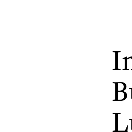
I
B
L