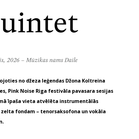
uintet
lis, 2026 – Mūzikas nams Daile
joties no džeza leģendas Džona Koltreina
s, Pink Noise Riga festivāla pavasara sesijas
ā īpaša vieta atvēlēta instrumentālās
 zelta fondam – tenorsaksofona un vokāla
m.